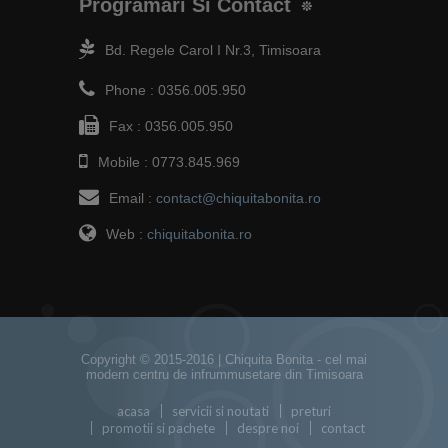
Programari Si Contact
Bd. Regele Carol I Nr.3, Timisoara
Phone :
0356.005.950
Fax :
0356.005.950
Mobile :
0773.845.969
Email :
contact@chiquitabonita.ro
Web :
chiquitabonita.ro
Copyright © 2015-2016 |
Chiquita Bonita - cel mai
modern centru de infrummusetare din Timisoara
acasa
servicii si noutati
preturi
promotii si pachete
despre noi
contact